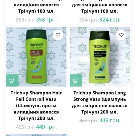
випадіння волосся
для зміцнення волосся
Трічуп) 100 мл.
Трічуп) 100 мл.
Оригінальна
Поточна
Оригінальна
Поточ
358
грн.
324
грн.
369
грн.
334
грн.
ціна: 369 грн..
ціна:
ціна: 334 грн..
ціна:
358 грн..
324 грн
Trichup Shampoo Hair
Trichup Shampoo Long
Fall Controll Vasu
Strong Vasu (шампунь
(Шампунь проти
для зміцнення волосся
випадіння волосся
Трічуп) 200 мл.
Трічуп) 200 мл.
Оригінальна
Поточ
449
грн.
463
грн.
ціна: 463 грн..
ціна:
Оригінальна
Поточна
449
грн.
463
грн.
449 грн
ціна: 463 грн..
ціна: