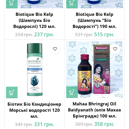
на
Biotique Bio Kelp
Biotique Bio Kelp
н..
(Шампунь Біо
(Шампунь “Біо
Водорослі) 120 мл.
Водорості”) 190 мл.
Оригінальна
Поточна
Оригінальна
Поточ
237
грн.
515
грн.
334
грн.
531
грн.
ціна: 334 грн..
ціна:
ціна: 531 грн..
ціна:
237 грн..
515 грн
Mahaa Bhringraj Oil
Біотик Біо Кондиціонер
Baidyanath (олія Махаа
Морські водорості 120
Брінградж) 100 мл.
мл.
Оригінальна
Поточ
358
грн.
Оригінальна
Поточна
331
грн.
369
грн.
341
грн.
ціна: 369 грн..
ціна:
ціна: 341 грн..
ціна: