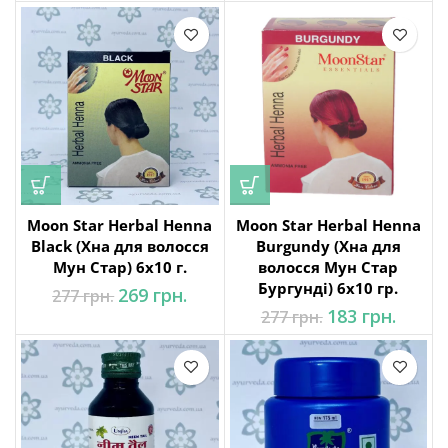
358 грн
331 грн..
Moon Star Herbal Henna
Moon Star Herbal Henna
Black (Хна для волосся
Burgundy (Хна для
Мун Стар) 6х10 г.
волосся Мун Стар
Бургунді) 6х10 гр.
Оригінальна
Поточна
269
грн.
277
грн.
ціна: 277 грн..
ціна:
Оригінальна
Поточ
183
грн.
277
грн.
269 грн..
ціна: 277 грн..
ціна:
183 грн