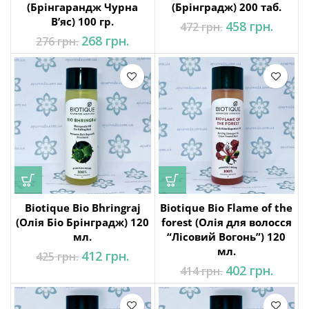
(Брінгарандж Чурна
(Брінградж) 200 таб.
В’яс) 100 гр.
Оригінальна
Поточ
458
грн.
472
грн.
на
ціна: 472 грн..
ціна:
Оригінальна
Поточна
268
грн.
276
грн.
458 грн
ціна: 276 грн..
ціна:
н..
268 грн..
на
н..
Biotique Bio Bhringraj
Biotique Bio Flame of the
(Олія Біо Брінградж) 120
forest (Олія для волосся
мл.
“Лісовий Вогонь”) 120
мл.
Оригінальна
Поточна
412
грн.
425
грн.
ціна: 425 грн..
ціна:
Оригінальна
Поточ
402
грн.
414
грн.
412 грн..
ціна: 414 грн..
ціна:
402 грн