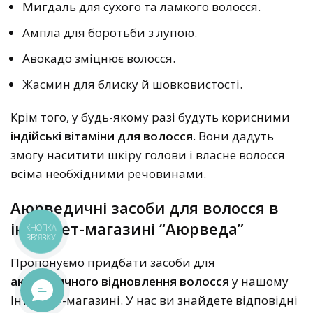
Мигдаль для сухого та ламкого волосся.
Ампла для боротьби з лупою.
Авокадо зміцнює волосся.
Жасмин для блиску й шовковистості.
Крім того, у будь-якому разі будуть корисними
індійські вітаміни для волосся
. Вони дадуть
змогу наситити шкіру голови і власне волосся
всіма необхідними речовинами.
Аюрведичні засоби для волосся в
інтернет-магазині “Аюрведа”
КНОПКА
ЗВ'ЯЗКУ
Пропонуємо придбати засоби для
аюрведичного відновлення волосся
у нашому
Інтернет-магазині. У нас ви знайдете відповідні