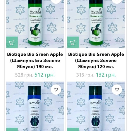
на
н..
на
Biotique Bio Green Apple
Biotique Bio Green Apple
н..
(Шампунь Біо Зелене
(Шампунь Зелене
Яблуко) 190 мл.
Яблуко) 120 мл.
Оригінальна
Поточна
Оригінальна
Поточ
512
грн.
132
грн.
528
грн.
315
грн.
ціна: 528 грн..
ціна:
ціна: 315 грн..
ціна:
на
512 грн..
132 грн
н..