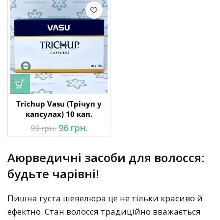
449 грн..
Trichup Vasu (Трічуп у
капсулах) 10 кап.
Оригінальна
Поточна
96
грн.
99
грн.
ціна: 99 грн..
ціна:
96 грн..
Аюрведичні засоби для волосся:
будьте чарівні!
Пишна густа шевелюра це не тільки красиво й
ефектно. Стан волосся традиційно вважається