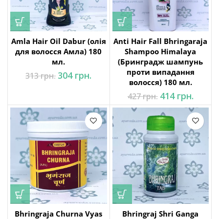
Amla Hair Oil Dabur (олія
Anti Hair Fall Bhringaraja
для волосся Амла) 180
Shampoo Himalaya
мл.
(Бринградж шампунь
проти випадання
Оригінальна
Поточна
304
грн.
313
грн.
волосся) 180 мл.
ціна: 313 грн..
ціна:
304 грн..
Оригінальна
Поточ
414
грн.
427
грн.
ціна: 427 грн..
ціна:
414 грн
Bhringraja Churna Vyas
Bhringraj Shri Ganga