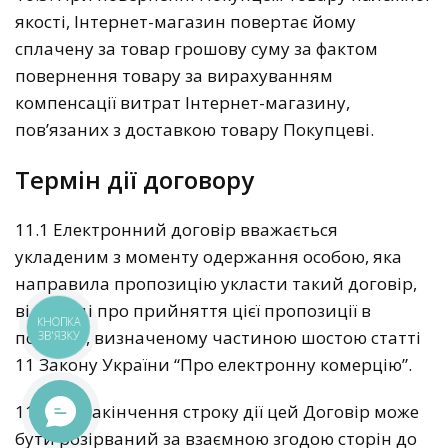
якості, Інтернет-магазин повертає йому
сплачену за товар грошову суму за фактом
повернення товару за вирахуванням
компенсації витрат Інтернет-магазину,
пов’язаних з доставкою товару Покупцеві.
Термін дії договору
11.1 Електронний договір вважається
укладеним з моменту одержання особою, яка
направила пропозицію укласти такий договір,
відповіді про прийняття цієї пропозиції в
КНОПКА
порядку, визначеному частиною шостою статті
ЗВ'ЯЗКУ
11 Закону України “Про електронну комерцію”.
11.2. До закінчення строку дії цей Договір може
бути розірваний за взаємною згодою сторін до