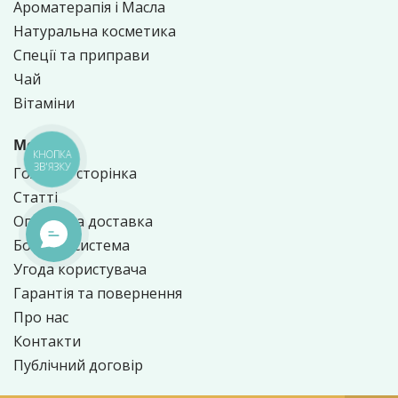
Ароматерапія і Масла
Натуральна косметика
Спеції та приправи
Чай
Вітаміни
Меню
КНОПКА
ЗВ'ЯЗКУ
Головна сторінка
Статті
Оплата та доставка
Бонусна система
Угода користувача
Гарантія та повернення
Про нас
Контакти
Публічний договір